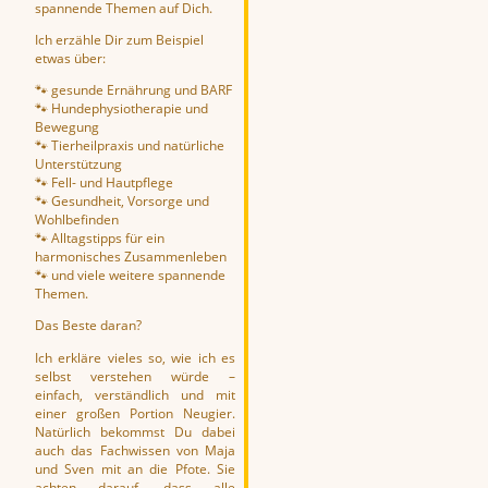
spannende Themen auf Dich.
Ich erzähle Dir zum Beispiel
etwas über:
🐾
gesunde Ernährung und BARF
🐾
Hundephysiotherapie und
Bewegung
🐾
Tierheilpraxis und natürliche
Unterstützung
🐾
Fell- und Hautpflege
🐾
Gesundheit, Vorsorge und
Wohlbefinden
🐾
Alltagstipps für ein
harmonisches Zusammenleben
🐾
und viele weitere spannende
Themen.
Das Beste daran?
Ich erkläre vieles so, wie ich es
selbst verstehen würde –
einfach, verständlich und mit
einer großen Portion Neugier.
Natürlich bekommst Du dabei
auch das Fachwissen von Maja
und Sven mit an die Pfote. Sie
achten darauf, dass alle