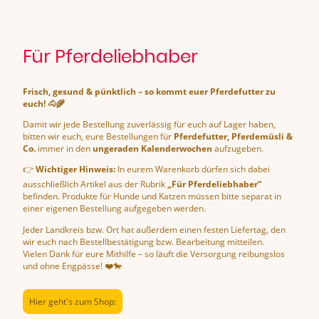
Für Pferdeliebhaber
Frisch, gesund & pünktlich – so kommt euer Pferdefutter zu
euch! 🐴🌾
Damit wir jede Bestellung zuverlässig für euch auf Lager haben,
bitten wir euch, eure Bestellungen für
Pferdefutter, Pferdemüsli &
Co.
immer in den
ungeraden Kalenderwochen
aufzugeben.
👉
Wichtiger Hinweis:
In eurem Warenkorb dürfen sich dabei
ausschließlich Artikel aus der Rubrik
„Für Pferdeliebhaber“
befinden. Produkte für Hunde und Katzen müssen bitte separat in
einer eigenen Bestellung aufgegeben werden.
Jeder Landkreis bzw. Ort hat außerdem einen festen Liefertag, den
wir euch nach Bestellbestätigung bzw. Bearbeitung mitteilen.
Vielen Dank für eure Mithilfe – so läuft die Versorgung reibungslos
und ohne Engpässe! ❤️🐎
Hier geht's zum Shop: