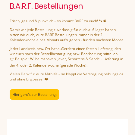
B.A.R.F. Bestellungen
Frisch, gesund & pünktlich – so kommt BARF zu euch! 🐾🥩
Damit wir jede Bestellung zuverlässig für euch auf Lager haben,
bitten wir euch, eure BARF-Bestellungen immer in der 2.
Kalenderwoche eines Monats aufzugeben - für den nächsten Monat.
Jeder Landkreis bzw. Ort hat außerdem einen festen Liefertag, den
wir euch nach der Bestellbestätigung bzw. Bearbeitung mitteilen.
👉 Beispiel: Wilhelmshaven, Jever, Schortens & Sande – Lieferung in
der 4. oder 2. Kalenderwoche (gerade Woche).
Vielen Dank für eure Mithilfe – so klappt die Versorgung reibungslos
und ohne Engpässe! ❤️
Hier geht's zur Bestellung: