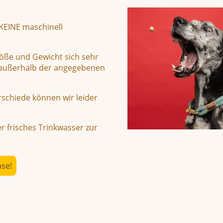
 KEINE maschinell
öße und Gewicht sich sehr
h außerhalb der angegebenen
rschiede können wir leider
r frisches Trinkwasser zur
ase!