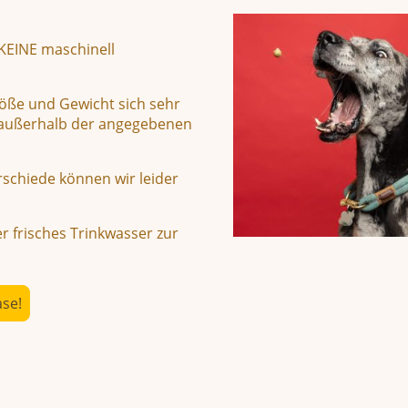
 KEINE maschinell
öße und Gewicht sich sehr
h außerhalb der angegebenen
rschiede können wir leider
r frisches Trinkwasser zur
ase!